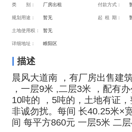
类 别：
厂房出租
付款方式：
规划用途：
暂无
起 租 期：
土地使用权：
暂无
详细地址：
睢阳区
|
描述
晨风大道南 ，有厂房出售建筑面
，一层9米 ,二层3米 ，配有
10吨的 ，5吨的，土地有证，
非诚勿扰。每间 长40.25米×宽
间 每平方860元 一层5米 二层